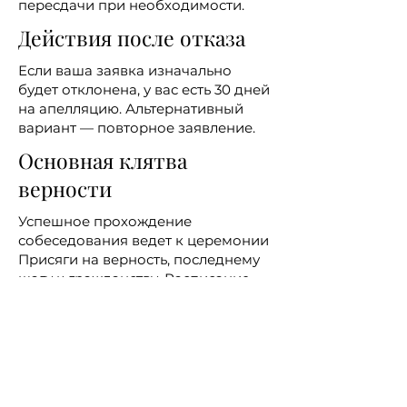
пересдачи при необходимости.
Действия после отказа
Если ваша заявка изначально
будет отклонена, у вас есть 30 дней
на апелляцию. Альтернативный
вариант — повторное заявление.
Основная клятва
верности
Успешное прохождение
собеседования ведет к церемонии
Присяги на верность, последнему
шагу к гражданству. Расписание
церемонии варьируется в
зависимости от места, и именно на
этом мероприятии ваша грин-
карта обменивается на права и
обязанности гражданина США.
Ценность юридической