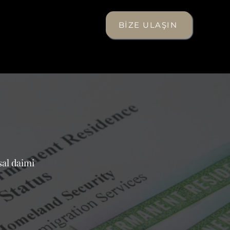
BİZE ULAŞIN
sal daimi