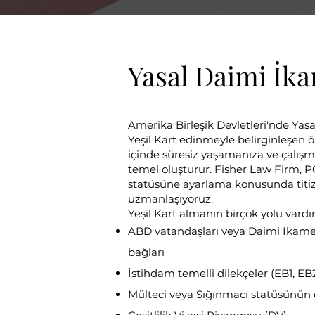
Yasal Daimi İka
Amerika Birleşik Devletleri'nde Ya
Yeşil Kart edinmeyle belirginleşen 
içinde süresiz yaşamanıza ve çalışma
temel oluşturur. Fisher Law Firm, PC
statüsüne ayarlama konusunda titi
uzmanlaşıyoruz.
Yeşil Kart almanın birçok yolu vardır,
ABD vatandaşları veya Daimi İkamet S
bağları
İstihdam temelli dilekçeler (EB1, EB
Mülteci veya Sığınmacı statüsünün