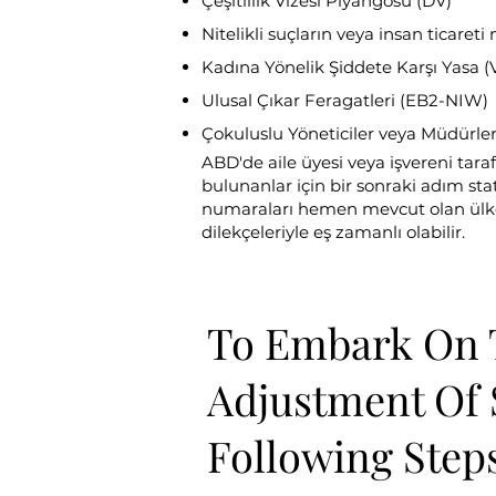
Çeşitlilik Vizesi Piyangosu (DV)
Nitelikli suçların veya insan ticaret
Kadına Yönelik Şiddete Karşı Yasa
Ulusal Çıkar Feragatleri (EB2-NIW)
Çokuluslu Yöneticiler veya Müdürler
ABD'de aile üyesi veya işvereni tar
bulunanlar için bir sonraki adım stat
numaraları hemen mevcut olan ülkel
dilekçeleriyle eş zamanlı olabilir.
To Embark On 
Adjustment Of 
Following Step