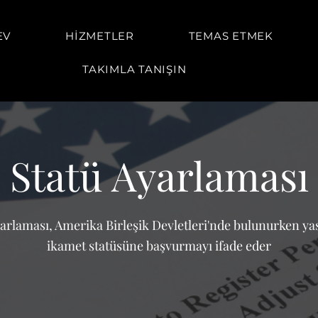
EV
HİZMETLER
TEMAS ETMEK
TAKIMLA TANIŞIN
Statü Ayarlaması
yarlaması, Amerika Birleşik Devletleri'nde bulunurken ya
ikamet statüsüne başvurmayı ifade eder