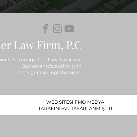
ier U.S. Immigration Law Advocacy
Sacramento's Authority in
Immigration Legal Services.
WEB SİTESİ FMO MEDYA
TARAFINDAN TASARLANMIŞTIR