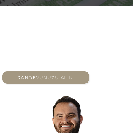
Göçmenlik seçeneklerinizi
bilmiyor musunuz? Yardımcı
olabiliriz.
RANDEVUNUZU ALIN