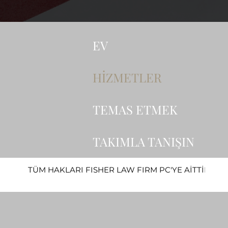
EV
HİZMETLER
TEMAS ETMEK
TAKIMLA TANIŞIN
TÜM HAKLARI FISHER LAW FIRM PC'YE AİTTİR