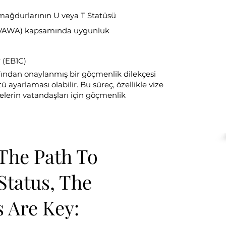
i mağdurlarının U veya T Statüsü
 (VAWA) kapsamında uygunluk
 (EB1C)
afından onaylanmış bir göçmenlik dilekçesi
ü ayarlaması olabilir. Bu süreç, özellikle vize
erin vatandaşları için göçmenlik
The Path To
Status, The
s Are Key: