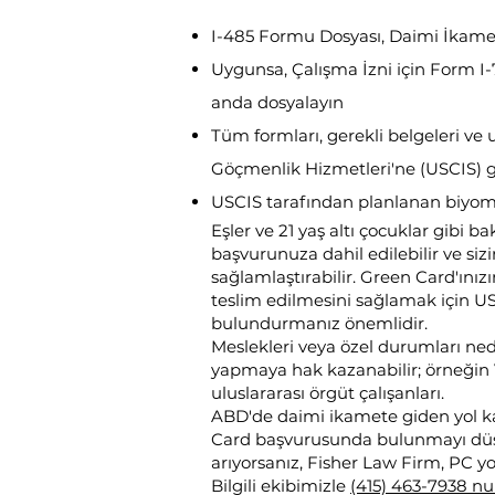
I-485 Formu Dosyası, Daimi İkame
Uygunsa, Çalışma İzni için Form I-7
anda dosyalayın
Tüm formları, gerekli belgeleri ve
Göçmenlik Hizmetleri'ne (USCIS) 
USCIS tarafından planlanan biyome
Eşler ve 21 yaş altı çocuklar gibi
başvurunuza dahil edilebilir ve siz
sağlamlaştırabilir. Green Card'ını
teslim edilmesini sağlamak için US
bulundurmanız önemlidir.
Meslekleri veya özel durumları nede
yapmaya hak kazanabilir; örneğin V
uluslararası örgüt çalışanları.
ABD'de daimi ikamete giden yol ka
Card başvurusunda bulunmayı düş
arıyorsanız, Fisher Law Firm, PC y
Bilgili ekibimizle
(415) 463-7938 n