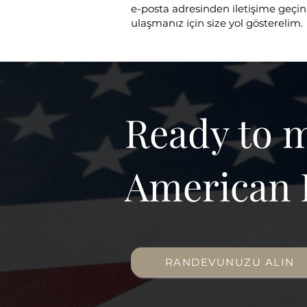
e-posta adresinden iletişime geçin
ulaşmanız için size yol gösterelim.
Ready to 
American 
RANDEVUNUZU ALIN