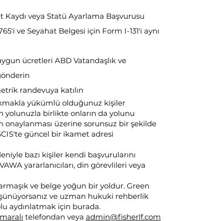
t Kaydı veya Statü Ayarlama Başvurusu
65'i ve Seyahat Belgesi için Form I-131'i aynı
 uygun ücretleri ABD Vatandaşlık ve
gönderin
trik randevuya katılın
 bakmakla yükümlü olduğunuz kişiler
in yolunuzla birlikte onların da yolunu
zın onaylanması üzerine sorunsuz bir şekilde
CIS'te güncel bir ikamet adresi
niyle bazı kişiler kendi başvurularını
AWA yararlanıcıları, din görevlileri veya
rmaşık ve belge yoğun bir yoldur. Green
ünüyorsanız ve uzman hukuki rehberlik
olu aydınlatmak için burada.
umaralı
telefondan veya
admin@fisherlf.com