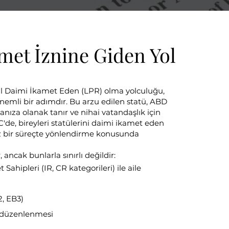
met İznine Giden Yol
sal Daimi İkamet Eden (LPR) olma yolculuğu,
önemli bir adımdır. Bu arzu edilen statü, ABD
nıza olanak tanır ve nihai vatandaşlık için
'de, bireyleri statülerini daimi ikamet eden
z bir süreçte yönlendirme konusunda
 ancak bunlarla sınırlı değildir:
ahipleri (IR, CR kategorileri) ile aile
2, EB3)
 düzenlenmesi