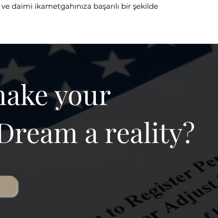
 ve daimi ikametgahınıza başarılı bir şekilde
make your
Dream a reality?