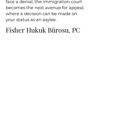
face a denial, the immigration court
becomes the next avenue for appeal,
where a decision can be made on
your status as an asylee.
Fisher Hukuk Bürosu, PC
Nasıl
Sığınma Hakkınız İçin
Avukatlık Yapabilir
Firmamız sizin için tehlikede olan
şeyin ciddiyetini takdir ediyor.
Sığınma hakkı elde etmek yalnızca
ABD'ye girmekle ilgili değil; refahınızı
korumakla ilgilidir. Davanıza olan
derin bağlılığımızla, olumlu bir sonuç
için olasılıklarınızı artırmak için
uzmanlığımızı kullanıyoruz.
Bu tür kritik vakaların
karmaşıklıklarını anlıyor ve sizi
başarılı bir çözüme ulaştırmak için