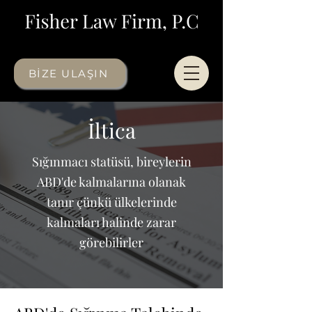
BİZE ULAŞIN
İltica
Sığınmacı statüsü, bireylerin
ABD'de kalmalarına olanak
tanır çünkü ülkelerinde
kalmaları halinde zarar
görebilirler