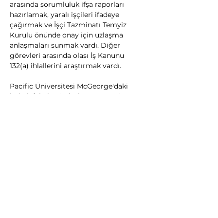
arasında sorumluluk ifşa raporları 
hazırlamak, yaralı işçileri ifadeye 
çağırmak ve İşçi Tazminatı Temyiz 
Kurulu önünde onay için uzlaşma 
anlaşmaları sunmak vardı. Diğer 
görevleri arasında olası İş Kanunu 
132(a) ihlallerini araştırmak vardı.
Pacific Üniversitesi McGeorge'daki 
hukuk fakültesindeyken Tanner, inşaat 
kusuru ve genel sorumluluk 
savunmasında uzmanlaşmış bir sigorta 
savunma firmasının yanı sıra kişisel 
yaralanma firmasında katiplik yaptı. 
Tanner ayrıca, dolu bir akademik 
programı dengelerken okulun sahte 
duruşma takımında yarıştı.